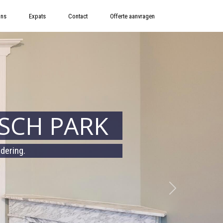
ons
Expats
Contact
Offerte aanvragen
ISCH PARK
dering.
Volgende