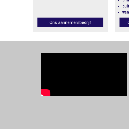
bin
bui
wan
Ons aannemersbedrijf