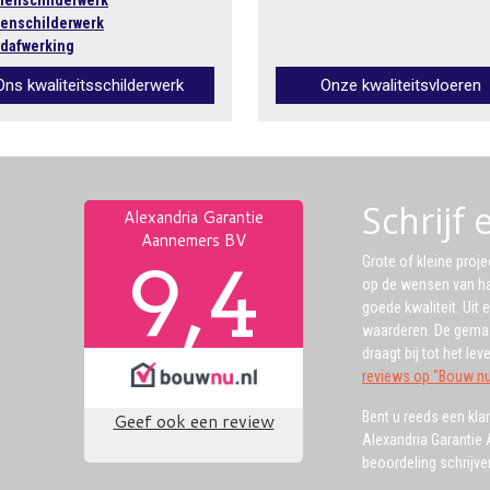
nenschilderwerk
tenschilderwerk
dafwerking
Ons kwaliteitsschilderwerk
Onze kwaliteitsvloeren
Schrijf
Grote of kleine proje
op de wensen van ha
goede kwaliteit. Uit 
waarderen. De gemaa
draagt bij tot het le
reviews op "Bouw nu.
Bent u reeds een kla
Alexandria Garantie
beoordeling schrijv