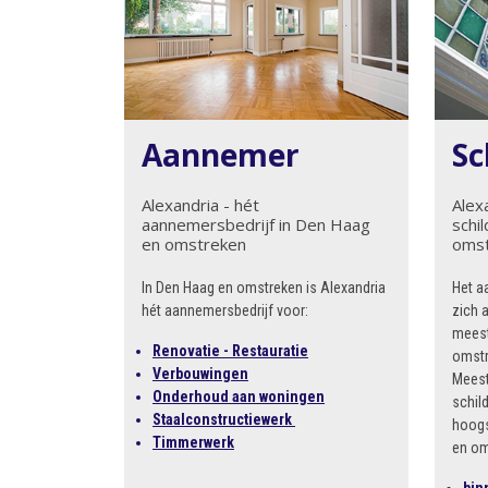
Aannemer
Sc
Alexandria - hét
Alex
aannemersbedrijf in Den Haag
schi
en omstreken
oms
In Den Haag en omstreken is Alexandria
Het a
hét aannemersbedrijf voor:
zich 
meest
Renovatie - Restauratie
omstr
Verbouwingen
Meest
Onderhoud aan woningen
schild
Staalconstructiewerk
hoogs
Timmerwerk
en om