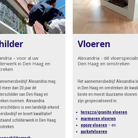
hilder
Vloeren
andria – voor al uw
Alexandria - dé vloerspecialis
lderwerk in Den Haag en
Den Haag en omstreken
treken
annemersbedrijf Alexandria mag
Het aannemersbedrijf Alexandria le
al meer dan 20 jaar dé
in Den Haag en omstreken de kwali
erschilder van Den Haag en
beste en meest duurzame vloeren.
eken noemen. Alexandria
zijn gespecialiseerd in:
erschilders is een landelijk erkend
terrazzo/granito vloeren
ersbedrijf en levert kwalitatief
marmeren vloeren
taand schilderwerk in Den Haag
epoxy vloeren
– en
streken.
parketvloeren