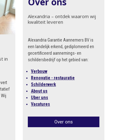
Over ons
Alexandria – ontdek waarom wij
kwaliteit leveren
Alexandria Garantie Aannemers BV is
een landelijk erkend, gediplomeerd en
gecertificeerd aannemings- en
t in
schildersbedrijf op het gebied van:
Verbouw
Renovatie - restauratie
vert
Schilderwerk
tatief
About us
 Wij
Uber uns
Vacatures
Over ons