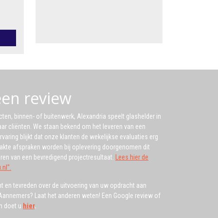
 een review
cten, binnen- of buitenwerk, Alexandria speelt glashelder in
ar cliënten. We staan bekend om het leveren van een
ervaring blijkt dat onze klanten de wekelijkse evaluaties erg
kte afspraken worden bij oplevering doorgenomen dit
veren van een bevredigend projectresultaat.
Lees hier de
nl".
nt en tevreden over de uitvoering van uw opdracht aan
 Aannemers? Laat het anderen weten! Een Google review of
en doet u
hier
.