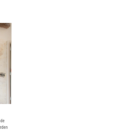
 de
erden