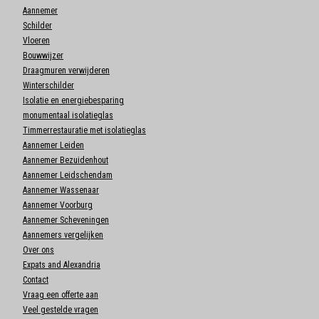
Aannemer
Schilder
Vloeren
Bouwwijzer
Draagmuren verwijderen
Winterschilder
Isolatie en energiebesparing
monumentaal isolatieglas
Timmerrestauratie met isolatieglas
Aannemer Leiden
Aannemer Bezuidenhout
Aannemer Leidschendam
Aannemer Wassenaar
Aannemer Voorburg
Aannemer Scheveningen
Aannemers vergelijken
Over ons
Expats and Alexandria
Contact
Vraag een offerte aan
Veel gestelde vragen