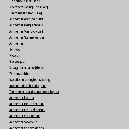
Onderhoud Den Haag
Vochtbestrijding Den Haag
Timmerwerk Den Haag
Aannemer Archipelbuurt
Aannemer Belgischpark
Aannemer Van Stolkpark
Aannemer Statenkwartier
Aannemer
Schilder
Vloeren
Bouwwijzer
Draagmuren verwijderen
Winterschilder
Isolatie en energiebesparing
monumentaal isolatieglas
Timmerrestauratie met isolatieglas
Aannemer Leiden
Aannemer Bezuidenhout
Aannemer Leidschendam
Aannemer Wassenaar
Aannemer Voorburg
Aannemer Scheveningen