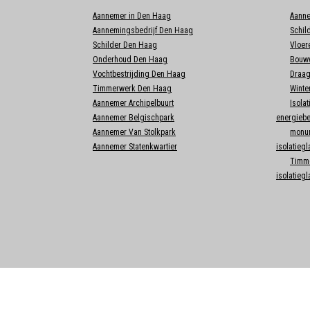
Aannemer in Den Haag
Aann
Aannemingsbedrijf Den Haag
Schil
Schilder Den Haag
Vloer
Onderhoud Den Haag
Bouww
Vochtbestrijding Den Haag
Draag
Timmerwerk Den Haag
Winte
Aannemer Archipelbuurt
Isolat
Aannemer Belgischpark
energieb
Aannemer Van Stolkpark
monu
Aannemer Statenkwartier
isolatiegl
Timme
isolatiegl