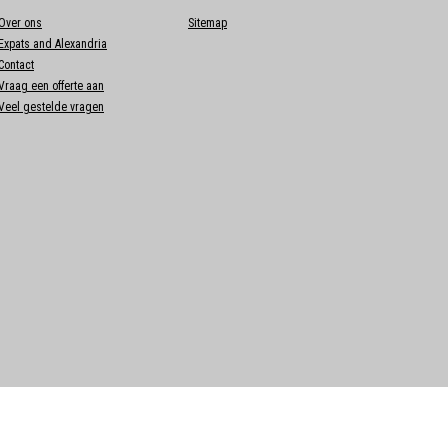
Over ons
Sitemap
Expats and Alexandria
Contact
Vraag een offerte aan
Veel gestelde vragen