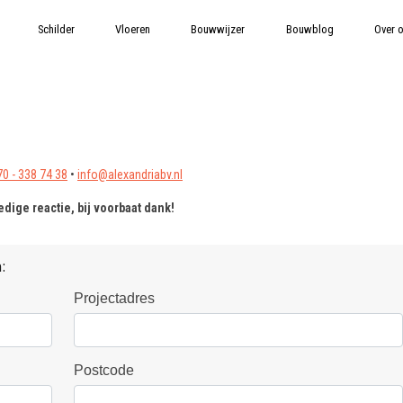
Schilder
Vloeren
Bouwwijzer
Bouwblog
Over 
70 - 338 74 38
•
info@alexandriabv.nl
edige reactie, bij voorbaat dank!
:
Projectadres
Postcode