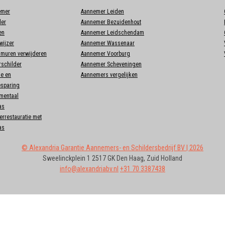
emer
Aannemer Leiden
der
Aannemer Bezuidenhout
en
Aannemer Leidschendam
ijzer
Aannemer Wassenaar
muren verwijderen
Aannemer Voorburg
rschilder
Aannemer Scheveningen
ie en
Aannemers vergelijken
esparing
mentaal
as
rrestauratie met
as
©
Alexandria Garantie Aannemers- en Schildersbedrijf BV
| 2026
Sweelinckplein 1
2517 GK
Den Haag
,
Zuid Holland
info@alexandriabv.nl
+31 70 3387438