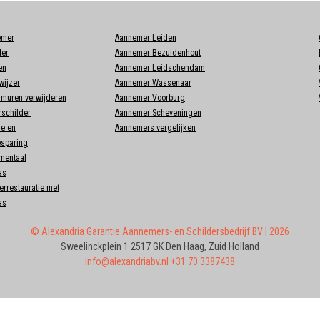
emer
Aannemer Leiden
der
Aannemer Bezuidenhout
en
Aannemer Leidschendam
ijzer
Aannemer Wassenaar
muren verwijderen
Aannemer Voorburg
rschilder
Aannemer Scheveningen
ie en
Aannemers vergelijken
esparing
mentaal
as
rrestauratie met
as
©
Alexandria Garantie Aannemers- en Schildersbedrijf BV
| 2026
Sweelinckplein 1
2517 GK
Den Haag
,
Zuid Holland
info@alexandriabv.nl
+31 70 3387438