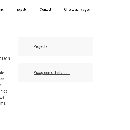
ons
Expats
Contact
Offerte aanvragen
Projecten
t Den
Vraag een offerte aan
 de
een
e
en de
uwe
igma