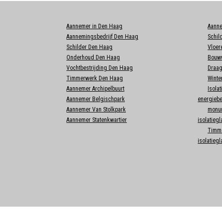
Aannemer in Den Haag
Aann
Aannemingsbedrijf Den Haag
Schil
Schilder Den Haag
Vloer
Onderhoud Den Haag
Bouww
Vochtbestrijding Den Haag
Draag
Timmerwerk Den Haag
Winte
Aannemer Archipelbuurt
Isolat
Aannemer Belgischpark
energieb
Aannemer Van Stolkpark
monu
Aannemer Statenkwartier
isolatiegl
Timme
isolatiegl