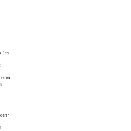
. Een
t
iseren
g.
.
voeren
f