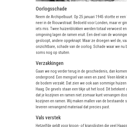
Oorlogsschade
Neem de Archipelbuurt. Op 25 januari 1945 stortte er een
neer in de Riouwstraat. Bedoeld voor Londen, maar er gi
iets mis. Twee huizenblokken werden totaal verwoest en t
omgeving lagen de ramen eruit. Een deel van de woning
gesloopt, andere opgeknapt. Maar ze droegen wel de, va
onzichtbare, schade van de oorlog. Schade waar we nu bi
soms nog op stuiten.
Verzakkingen
Gaan we nog verder terug in de geschiedenis, dan komen
ondergrond. Een mengsel van veen en zand. Veen klinkt 
de bodem verzakt. Dat zien we ook aan sommige huizen 
Haag. De gevels staan een tikje uit het lood. Dit betekent
dat je kozijnen en ramen niet zomaar kunt vervangen do
kozijnen en ramen. Wij maken mallen van de bestaande si
leveren vervangend materiaal dat precies past.
Vals verstek
Hetzelfde geldt voor kroon- of kranslijsten die veel Haa