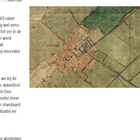
 V2-raket
ng wel eens
ot ver in de
en werd
ak
j renovatie
 we bij de
in, waardoor
in Den
 onder meer
or standaard
tuatie en
gse woningen