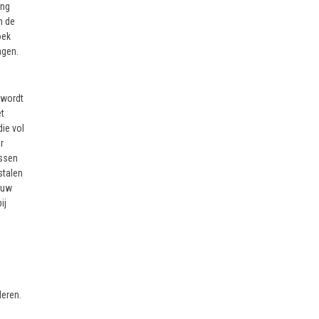
ing
n de
oek
agen.
 wordt
t
ie vol
r
ussen
stalen
ouw
ij
deren.