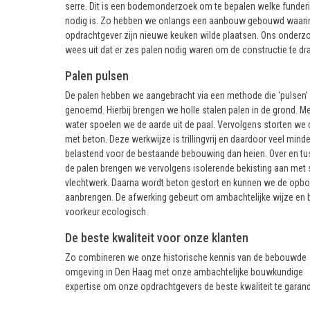
serre. Dit is een bodemonderzoek om te bepalen welke funder
nodig is. Zo hebben we onlangs een aanbouw gebouwd waari
opdrachtgever zijn nieuwe keuken wilde plaatsen. Ons onderz
wees uit dat er zes palen nodig waren om de constructie te dr
Palen pulsen
De palen hebben we aangebracht via een methode die ‘pulsen’
genoemd. Hierbij brengen we holle stalen palen in de grond. Me
water spoelen we de aarde uit de paal. Vervolgens storten we d
met beton. Deze werkwijze is trillingvrij en daardoor veel minde
belastend voor de bestaande bebouwing dan heien. Over en t
de palen brengen we vervolgens isolerende bekisting aan met 
vlechtwerk. Daarna wordt beton gestort en kunnen we de opb
aanbrengen. De afwerking gebeurt om ambachtelijke wijze en b
voorkeur ecologisch.
De beste kwaliteit voor onze klanten
Zo combineren we onze historische kennis van de bebouwde
omgeving in Den Haag met onze ambachtelijke bouwkundige
expertise om onze opdrachtgevers de beste kwaliteit te garan