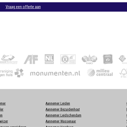
Vraag een offerte aan
emer
Aannemer Leiden
der
Aannemer Bezuidenhout
en
Aannemer Leidschendam
ijzer
Aannemer Wassenaar