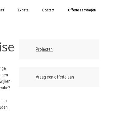
ons
Expats
Contact
Offerte aanvragen
ise
Projecten
tige
ingen
Vraag een offerte aan
wijken.
catie?
s en
uden.